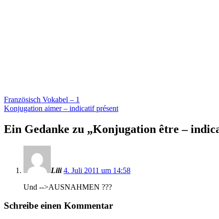
Beitragsnavigation
Vorheriger
Französisch Vokabel – 1
Beitrag:
Nächster
Konjugation aimer – indicatif présent
Beitrag
Ein Gedanke zu „
Konjugation être – indica
Lili
4. Juli 2011 um 14:58
Und -->AUSNAHMEN ???
Schreibe einen Kommentar