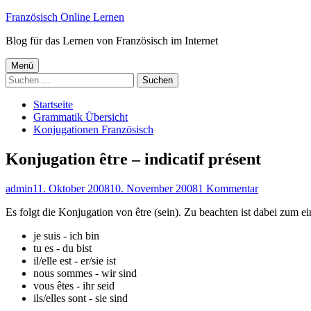
Springe
Französisch Online Lernen
zum
Blog für das Lernen von Französisch im Internet
Inhalt
Primäres
Menü
Suchen
Menü
nach:
Startseite
Grammatik Übersicht
Konjugationen Französisch
Konjugation être – indicatif présent
Autor
Veröffentlicht
zu
admin
11. Oktober 2008
10. November 2008
1 Kommentar
am
Konjugatio
Es folgt die Konjugation von être (sein). Zu beachten ist dabei zum e
être
–
je suis - ich bin
indicatif
tu es - du bist
présent
il/elle est - er/sie ist
nous sommes - wir sind
vous êtes - ihr seid
ils/elles sont - sie sind