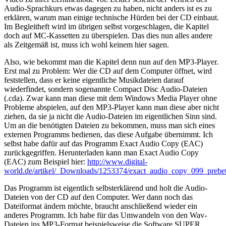
Audio-Sprachkurs etwas dagegen zu haben, nicht anders ist es zu
erklären, warum man einige technische Hürden bei der CD einbaut.
Im Begleitheft wird im übrigen selbst vorgeschlagen, die Kapitel
doch auf MC-Kassetten zu überspielen. Das dies nun alles andere
als Zeitgemäß ist, muss ich wohl keinem hier sagen.
Also, wie bekommt man die Kapitel denn nun auf den MP3-Player.
Erst mal zu Problem: Wer die CD auf dem Computer öffnet, wird
feststellen, dass er keine eigentliche Musikdateien darauf
wiederfindet, sondern sogenannte Compact Disc Audio-Dateien
(.cda). Zwar kann man diese mit dem Windows Media Player ohne
Probleme abspielen, auf den MP3-Player kann man diese aber nicht
ziehen, da sie ja nicht die Audio-Dateien im eigentlichen Sinn sind.
Um an die benötigten Dateien zu bekommen, muss man sich eines
externen Programms bedienen, das diese Aufgabe übernimmt. Ich
selbst habe dafür auf das Programm Exact Audio Copy (EAC)
zurückgegriffen. Herunterladen kann man Exact Audio Copy
(EAC) zum Beispiel hier:
http://www.digital-
world.de/artikel/_Downloads/1253374/exact_audio_copy_099_prebe
Das Programm ist eigentlich selbsterklärend und holt die Audio-
Dateien von der CD auf den Computer. Wer dann noch das
Dateiformat ändern möchte, braucht anschließend wieder ein
anderes Programm. Ich habe für das Umwandeln von den Wav-
Dateien ins MP3-Format beispielsweise die Software SUPER