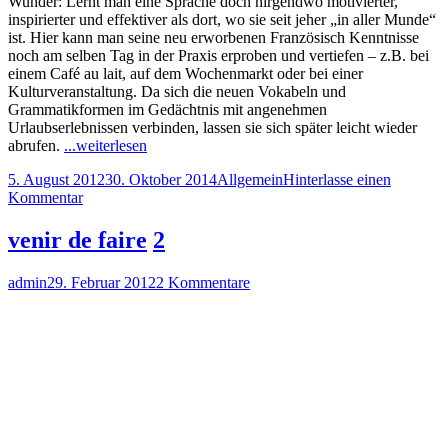
Wunder: Lernt man eine Sprache doch nirgendwo motivierter,
Französisch
inspirierter und effektiver als dort, wo sie seit jeher „in aller Munde“
lernen
ist. Hier kann man seine neu erworbenen Französisch Kenntnisse
avec
noch am selben Tag in der Praxis erproben und vertiefen – z.B. bei
plaisir!
einem Café au lait, auf dem Wochenmarkt oder bei einer
Kulturveranstaltung. Da sich die neuen Vokabeln und
Grammatikformen im Gedächtnis mit angenehmen
Urlaubserlebnissen verbinden, lassen sie sich später leicht wieder
"Sprachkurse
abrufen.
...weiterlesen
in
Veröffentlicht
Kategorien
5. August 2012
30. Oktober 2014
Allgemein
Hinterlasse einen
Frankreich:
am
zu
Kommentar
Französisch
Sprachkurse
lernen
in
avec
venir de faire
2
Frankreich:
plaisir!"
Französisch
Autor
Veröffentlicht
zu
admin
29. Februar 2012
2 Kommentare
lernen
am
venir
avec
de
plaisir!
faire