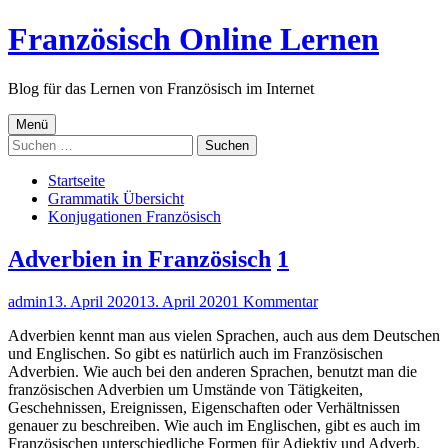
Springe
Französisch Online Lernen
zum
Inhalt
Blog für das Lernen von Französisch im Internet
Primäres
Menü
Suchen
Menü
nach:
Startseite
Grammatik Übersicht
Konjugationen Französisch
Adverbien in Französisch
1
Autor
Veröffentlicht
zu
admin
13. April 2020
13. April 2020
1 Kommentar
am
Adverbien
Adverbien kennt man aus vielen Sprachen, auch aus dem Deutschen
in
und Englischen. So gibt es natürlich auch im Französischen
Französisch
Adverbien. Wie auch bei den anderen Sprachen, benutzt man die
französischen Adverbien um Umstände von Tätigkeiten,
Geschehnissen, Ereignissen, Eigenschaften oder Verhältnissen
genauer zu beschreiben. Wie auch im Englischen, gibt es auch im
Französischen unterschiedliche Formen für Adjektiv und Adverb.