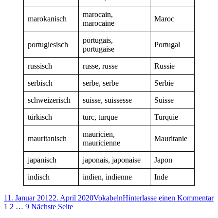
marocain,
marokanisch
Maroc
marocaine
portugais,
portugiesisch
Portugal
portugaise
russisch
russe, russe
Russie
serbisch
serbe, serbe
Serbie
schweizerisch
suisse, suissesse
Suisse
türkisch
turc, turque
Turquie
mauricien,
mauritanisch
Mauritanie
mauricienne
japanisch
japonais, japonaise
Japon
indisch
indien, indienne
Inde
Veröffentlicht
Kategorien
z
11. Januar 2012
2. April 2020
Vokabeln
Hinterlasse einen Kommentar
am
Seitennummerierung
Seite
Seite
Seite
N
1
2
…
9
Nächste Seite
a