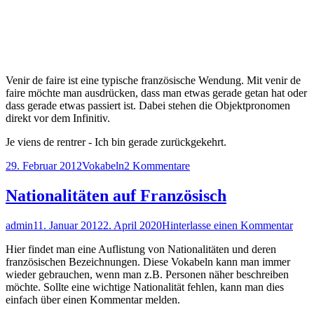
Venir de faire ist eine typische französische Wendung. Mit venir de
faire möchte man ausdrücken, dass man etwas gerade getan hat oder
dass gerade etwas passiert ist. Dabei stehen die Objektpronomen
direkt vor dem Infinitiv.
Je viens de rentrer - Ich bin gerade zurückgekehrt.
Veröffentlicht
Kategorien
zu
29. Februar 2012
Vokabeln
2 Kommentare
am
venir
de
Nationalitäten auf Französisch
faire
Autor
Veröffentlicht
zu
admin
11. Januar 2012
2. April 2020
Hinterlasse einen Kommentar
am
Nati
Hier findet man eine Auflistung von Nationalitäten und deren
auf
französischen Bezeichnungen. Diese Vokabeln kann man immer
Fran
wieder gebrauchen, wenn man z.B. Personen näher beschreiben
möchte. Sollte eine wichtige Nationalität fehlen, kann man dies
einfach über einen Kommentar melden.