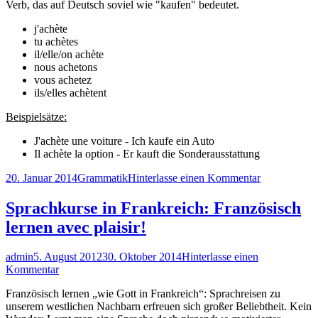
Verb, das auf Deutsch soviel wie "kaufen" bedeutet.
–
indicatif
j'achète
présent
tu achètes
il/elle/on achète
nous achetons
vous achetez
ils/elles achètent
Beispielsätze:
J'achète une voiture - Ich kaufe ein Auto
Il achète la option - Er kauft die Sonderausstattung
Veröffentlicht
Kategorien
zu
20. Januar 2014
Grammatik
Hinterlasse einen Kommentar
am
Konjugation
acheter
Sprachkurse in Frankreich: Französisch
–
lernen avec plaisir!
indicatif
présent
Autor
Veröffentlicht
admin
5. August 2012
30. Oktober 2014
Hinterlasse einen
am
zu
Kommentar
Sprachkurse
Französisch lernen „wie Gott in Frankreich“: Sprachreisen zu
in
unserem westlichen Nachbarn erfreuen sich großer Beliebtheit. Kein
Frankreich: