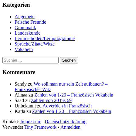
der
F
Haupt-
Kategorien
Beiträge
Seitenleiste
Allgemein
Falsche Freunde
Grammatik
Landeskunde
Lernmethoden/Lernprogramme
Sprüche/Zitate/Witze
Vokabeln
Suchen
nach:
Kommentare
Sandy
zu
Wo soll man nur sein Zelt aufbauen? –
Französischer Witz
Alinaa
zu
Zahlen von 1-20 – Französisch Vokabeln
Saad
zu
Zahlen von 20 bis 69
Unbekannt
zu
Adverbien in Französisch
Karla
zu
Zahlen von 1-20 – Französisch Vokabeln
Footer
Kontakt:
Impressum
|
Datenschutzerklärung
Verwendet
Tiny Framework
•
Anmelden
Inhalt