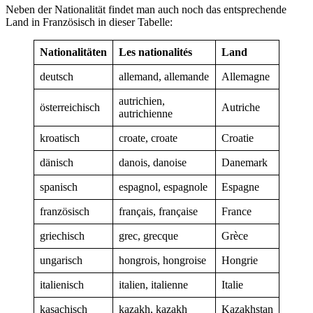
Neben der Nationalität findet man auch noch das entsprechende
Land in Französisch in dieser Tabelle:
Nationalitäten
Les nationalités
Land
deutsch
allemand, allemande
Allemagne
autrichien,
österreichisch
Autriche
autrichienne
kroatisch
croate, croate
Croatie
dänisch
danois, danoise
Danemark
spanisch
espagnol, espagnole
Espagne
französisch
français, française
France
griechisch
grec, grecque
Grèce
ungarisch
hongrois, hongroise
Hongrie
italienisch
italien, italienne
Italie
kasachisch
kazakh, kazakh
Kazakhstan