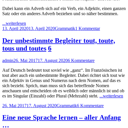
Dabei kann ein Adverb sich auf ein Verb, ein Adjektiv, einen ganzen
Satz oder ein anderes Adverb beziehen und so näher bestimmen.
"Adverbien
...weiterlesen
Veröffentlicht
in
Kategorien
zu
13. April 2020
13. April 2020
Grammatik
1 Kommentar
am
Französisch"
Adverbien
in
Der unbestimmte Begleiter tout, toute,
Französisch
tous und toutes
6
Autor
Veröffentlicht
zu
admin
26. Mai 2017
17. August 2020
6 Kommentare
am
Der
Auf Deutsch bedeutet tout soviel wie „ganz“. Im Französischen ist
unbestimmte
tout aber auch ein unbestimmte Begleiter. Dabei richtet sich tout wie
Begleiter
ein Adjektiv in Genus und Numerus nach dem Nomen, auf das es
tout,
sich bezieht. Sprich, man muss sich das betreffende Nomen
toute,
anschauen und entscheiden ob es weiblich oder männlich ist und ob
tous
"D
es im Singular (Einzahl) oder Plural (Mehrzahl) steht.
...weiterlesen
und
un
toutes
Veröffentlicht
Kategorien
zu
26. Mai 2017
17. August 2020
Grammatik
6 Kommentare
Be
am
Der
tou
unbestimmte
tou
Eine neue Sprache lernen – aller Anfang
Begleiter
to
…
tout,
un