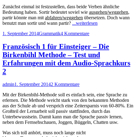
Zunächst einmal ist festzustellen, dass beide Verben ähnliche
Bedeutung haben. Sortir bedeutet soviel wie
ausgehen/weggehen
,
partir könnte man mit
abfahren/weggehen
übersetzen. Doch wann
"Unterschied
benutzt man sortir und wann partir?
...weiterlesen
zwischen
Veröffentlicht
Kategorien
zu
1. September 2014
Grammatik
4 Kommentare
sortir
am
Unterschied
und
zwischen
partir"
Französisch 1 für Einsteiger – Die
sortir
Birkenbihl Methode – Test und
und
partir
Erfahrungen mit dem Audio-Sprachkurs
2
Autor
Veröffentlicht
zu
admin
1. September 2014
2 Kommentare
am
Französisch
Mit der Birkenbihl-Methode soll es einfach sein, eine Sprache zu
1
erlernen. Die Methode weicht stark von den bekannten Methoden
für
aus der Schule ab und versprich eine Zeitersparnis von 60-80%. Ein
Einsteiger
Großteil der Lernarbeit soll passiv stattfinden, durch das
–
Unterbewusstsein. Damit kann man die Sprache passiv lernen,
Die
neben dem Fernsehschauen, Joggen, Büggeln, Chatten usw.
Birkenbihl
Methode
Was sich toll anhört, muss noch lange nicht
–