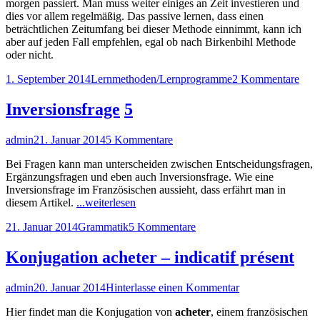
morgen passiert. Man muss weiter einiges an Zeit investieren und
dies vor allem regelmäßig. Das passive lernen, dass einen
beträchtlichen Zeitumfang bei dieser Methode einnimmt, kann ich
aber auf jeden Fall empfehlen, egal ob nach Birkenbihl Methode
oder nicht.
Veröffentlicht
Kategorien
zu
1. September 2014
Lernmethoden/Lernprogramme
2 Kommentare
am
Fran
1
Inversionsfrage
5
für
Eins
Autor
Veröffentlicht
zu
admin
21. Januar 2014
5 Kommentare
–
am
Inversionsfrage
Die
Bei Fragen kann man unterscheiden zwischen Entscheidungsfragen,
Birk
Ergänzungsfragen und eben auch Inversionsfrage. Wie eine
Met
Inversionsfrage im Französischen aussieht, dass erfährt man in
–
"Inversionsfrage"
diesem Artikel.
...weiterlesen
Test
und
Veröffentlicht
Kategorien
zu
21. Januar 2014
Grammatik
5 Kommentare
Erfa
am
Inversionsfrage
mit
Konjugation acheter – indicatif présent
dem
Audi
Spra
Autor
Veröffentlicht
zu
admin
20. Januar 2014
Hinterlasse einen Kommentar
am
Konjugation
Hier findet man die Konjugation von
acheter
, einem französischen
acheter