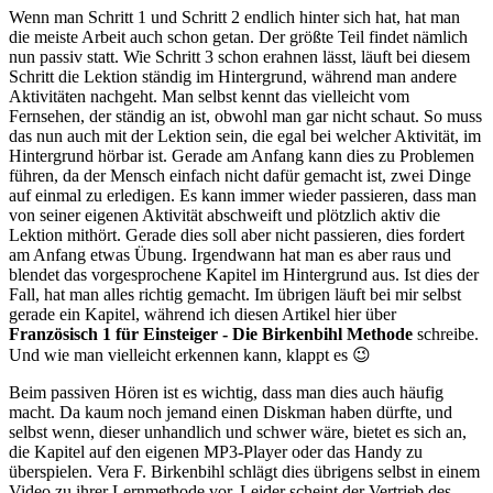
Wenn man Schritt 1 und Schritt 2 endlich hinter sich hat, hat man
die meiste Arbeit auch schon getan. Der größte Teil findet nämlich
nun passiv statt. Wie Schritt 3 schon erahnen lässt, läuft bei diesem
Schritt die Lektion ständig im Hintergrund, während man andere
Aktivitäten nachgeht. Man selbst kennt das vielleicht vom
Fernsehen, der ständig an ist, obwohl man gar nicht schaut. So muss
das nun auch mit der Lektion sein, die egal bei welcher Aktivität, im
Hintergrund hörbar ist. Gerade am Anfang kann dies zu Problemen
führen, da der Mensch einfach nicht dafür gemacht ist, zwei Dinge
auf einmal zu erledigen. Es kann immer wieder passieren, dass man
von seiner eigenen Aktivität abschweift und plötzlich aktiv die
Lektion mithört. Gerade dies soll aber nicht passieren, dies fordert
am Anfang etwas Übung. Irgendwann hat man es aber raus und
blendet das vorgesprochene Kapitel im Hintergrund aus. Ist dies der
Fall, hat man alles richtig gemacht. Im übrigen läuft bei mir selbst
gerade ein Kapitel, während ich diesen Artikel hier über
Französisch 1 für Einsteiger - Die Birkenbihl Methode
schreibe.
Und wie man vielleicht erkennen kann, klappt es 😉
Beim passiven Hören ist es wichtig, dass man dies auch häufig
macht. Da kaum noch jemand einen Diskman haben dürfte, und
selbst wenn, dieser unhandlich und schwer wäre, bietet es sich an,
die Kapitel auf den eigenen MP3-Player oder das Handy zu
überspielen. Vera F. Birkenbihl schlägt dies übrigens selbst in einem
Video zu ihrer Lernmethode vor. Leider scheint der Vertrieb des