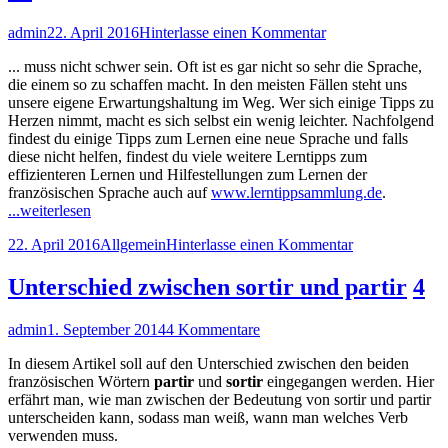
toute,
to
tous
Autor
Veröffentlicht
zu
admin
22. April 2016
Hinterlasse einen Kommentar
und
am
Eine
toutes
... muss nicht schwer sein. Oft ist es gar nicht so sehr die Sprache,
neue
die einem so zu schaffen macht. In den meisten Fällen steht uns
Sprache
unsere eigene Erwartungshaltung im Weg. Wer sich einige Tipps zu
lernen
Herzen nimmt, macht es sich selbst ein wenig leichter. Nachfolgend
–
findest du einige Tipps zum Lernen eine neue Sprache und falls
aller
diese nicht helfen, findest du viele weitere Lerntipps zum
Anfang
effizienteren Lernen und Hilfestellungen zum Lernen der
…
französischen Sprache auch auf
www.lerntippsammlung.de
.
"Eine
...weiterlesen
neue
Veröffentlicht
Kategorien
zu
22. April 2016
Allgemein
Hinterlasse einen Kommentar
Sprache
am
Eine
lernen
neue
–
Unterschied zwischen sortir und partir
4
Sprache
aller
lernen
Anfang
Autor
Veröffentlicht
zu
admin
1. September 2014
4 Kommentare
–
…"
am
Unterschied
aller
In diesem Artikel soll auf den Unterschied zwischen den beiden
zwischen
Anfang
französischen Wörtern
partir
und
sortir
eingegangen werden. Hier
sortir
…
erfährt man, wie man zwischen der Bedeutung von sortir und partir
und
unterscheiden kann, sodass man weiß, wann man welches Verb
partir
verwenden muss.