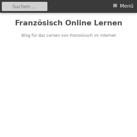
Suchen
Primäres
Menü
nach:
Menü
Springe
Französisch Online Lernen
zum
Inhalt
Blog für das Lernen von Französisch im Internet