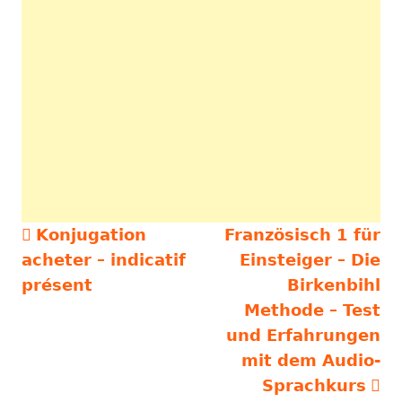
Vorheriger
Nächster
Konjugation
Französisch 1 für
Beitragsnavigation
Beitrag:
Beitrag
acheter – indicatif
Einsteiger – Die
présent
Birkenbihl
Methode – Test
und Erfahrungen
mit dem Audio-
Sprachkurs