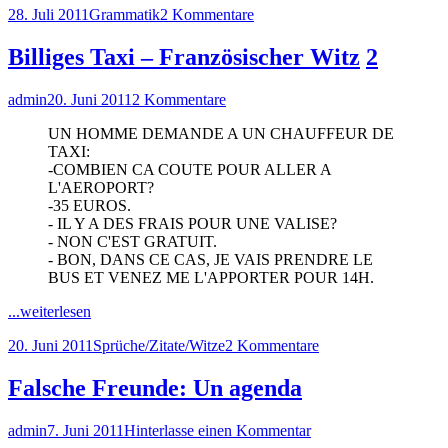
Veröffentlicht
Kategorien
zu
28. Juli 2011
Grammatik
2 Kommentare
am
Die
Mengenangaben
Billiges Taxi – Französischer Witz
2
Autor
Veröffentlicht
zu
admin
20. Juni 2011
2 Kommentare
am
Billiges
UN HOMME DEMANDE A UN CHAUFFEUR DE
Taxi
TAXI:
–
-COMBIEN CA COUTE POUR ALLER A
Französischer
L'AEROPORT?
Witz
-35 EUROS.
- IL Y A DES FRAIS POUR UNE VALISE?
- NON C'EST GRATUIT.
- BON, DANS CE CAS, JE VAIS PRENDRE LE
BUS ET VENEZ ME L'APPORTER POUR 14H.
"Billiges
...weiterlesen
Taxi
Veröffentlicht
Kategorien
zu
20. Juni 2011
Sprüche/Zitate/Witze
2 Kommentare
–
am
Billiges
Französischer
Taxi
Witz"
Falsche Freunde: Un agenda
–
Französischer
Autor
Veröffentlicht
zu
admin
7. Juni 2011
Hinterlasse einen Kommentar
Witz
am
Falsche