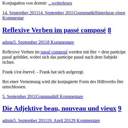
"Konjugation
Konjugation von dormir:
...weiterlesen
dormir
Veröffentlicht
Kategorien
14. September 2011
14. September 2011
Grammatik
Hinterlasse einen
–
am
zu
Kommentar
indicatif
Konjugation
présent"
dormir
Reflexive Verben im passé composé
8
–
indicatif
Autor
Veröffentlicht
zu
admin
5. September 2011
8 Kommentare
présent
am
Reflexive
Reflexive Verben im
passé composé
werden mit être + dem participe
Verben
passé gebildet, wobei sich das participe passé nach dem Subjekt
im
richtet.
passé
composé
Frank s'est énervé. - Frank hat sich aufgeregt.
Bei einer Verneinung wird die konjugierte Form des Hilfsverbs être
umschlossen.
Veröffentlicht
Kategorien
zu
5. September 2011
Grammatik
8 Kommentare
am
Reflexive
Verben
Die Adjektive beau, nouveau und vieux
9
im
passé
Autor
Veröffentlicht
zu
admin
5. September 2011
19. April 2012
9 Kommentare
composé
am
Die