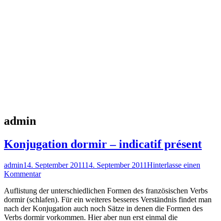
Autor:
admin
Konjugation dormir – indicatif présent
Autor
Veröffentlicht
admin
14. September 2011
14. September 2011
Hinterlasse einen
am
zu
Kommentar
Konjugation
Auflistung der unterschiedlichen Formen des französischen Verbs
dormir
dormir (schlafen). Für ein weiteres besseres Verständnis findet man
–
nach der Konjugation auch noch Sätze in denen die Formen des
indicatif
Verbs dormir vorkommen. Hier aber nun erst einmal die
présent