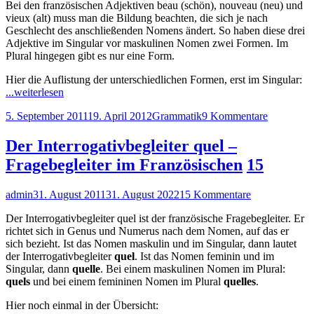
Bei den französischen Adjektiven beau (schön), nouveau (neu) und
Adjektive
vieux (alt) muss man die Bildung beachten, die sich je nach
beau,
Geschlecht des anschließenden Nomens ändert. So haben diese drei
nouveau
Adjektive im Singular vor maskulinen Nomen zwei Formen. Im
und
Plural hingegen gibt es nur eine Form.
vieux
Hier die Auflistung der unterschiedlichen Formen, erst im Singular:
"Die
...weiterlesen
Adjektive
Veröffentlicht
Kategorien
zu
5. September 2011
19. April 2012
Grammatik
9 Kommentare
beau,
am
Die
nouveau
Adjektive
und
Der Interrogativbegleiter quel –
beau,
vieux"
Fragebegleiter im Französischen
15
nouveau
und
vieux
Autor
Veröffentlicht
zu
admin
31. August 2011
31. August 2022
15 Kommentare
am
Der
Der Interrogativbegleiter quel ist der französische Fragebegleiter. Er
Interrogativbeg
richtet sich in Genus und Numerus nach dem Nomen, auf das er
quel
sich bezieht. Ist das Nomen maskulin und im Singular, dann lautet
–
der Interrogativbegleiter
quel
. Ist das Nomen feminin und im
Fragebegleiter
Singular, dann
quelle
. Bei einem maskulinen Nomen im Plural:
im
quels
und bei einem femininen Nomen im Plural
quelles
.
Französischen
Hier noch einmal in der Übersicht: