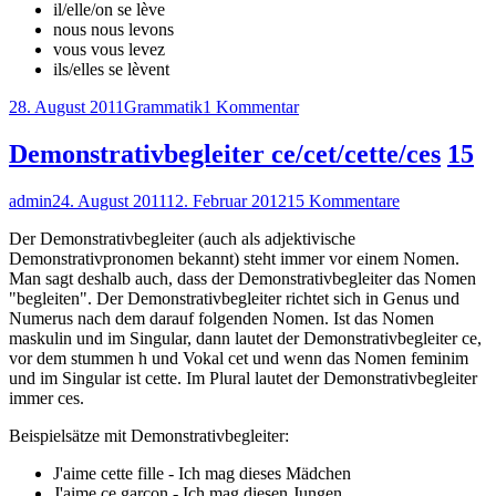
il/elle/on se lève
nous nous levons
vous vous levez
ils/elles se lèvent
Veröffentlicht
Kategorien
zu
28. August 2011
Grammatik
1 Kommentar
am
Konjugation
se
Demonstrativbegleiter ce/cet/cette/ces
15
lever
–
Autor
Veröffentlicht
zu
admin
24. August 2011
12. Februar 2012
15 Kommentare
indicatif
am
Demonstrativb
présent
Der Demonstrativbegleiter (auch als adjektivische
ce/cet/cette/ce
Demonstrativpronomen bekannt) steht immer vor einem Nomen.
Man sagt deshalb auch, dass der Demonstrativbegleiter das Nomen
"begleiten". Der Demonstrativbegleiter richtet sich in Genus und
Numerus nach dem darauf folgenden Nomen. Ist das Nomen
maskulin und im Singular, dann lautet der Demonstrativbegleiter ce,
vor dem stummen h und Vokal cet und wenn das Nomen feminim
und im Singular ist cette. Im Plural lautet der Demonstrativbegleiter
immer ces.
Beispielsätze mit Demonstrativbegleiter:
J'aime cette fille - Ich mag dieses Mädchen
J'aime ce garcon - Ich mag diesen Jungen