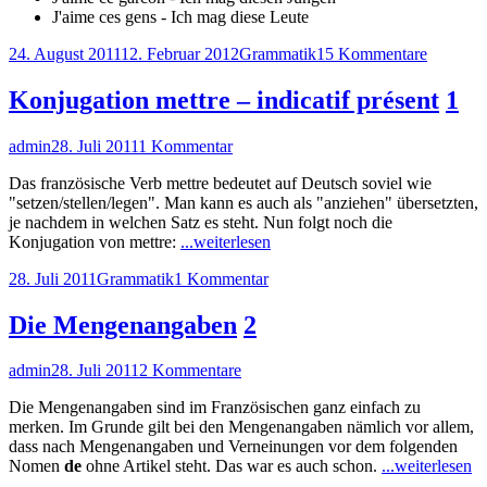
J'aime ces gens - Ich mag diese Leute
Veröffentlicht
Kategorien
zu
24. August 2011
12. Februar 2012
Grammatik
15 Kommentare
am
Demonstr
ce/cet/ce
Konjugation mettre – indicatif présent
1
Autor
Veröffentlicht
zu
admin
28. Juli 2011
1 Kommentar
am
Konjugation
Das französische Verb mettre bedeutet auf Deutsch soviel wie
mettre
"setzen/stellen/legen". Man kann es auch als "anziehen" übersetzten,
–
je nachdem in welchen Satz es steht. Nun folgt noch die
indicatif
"Konjugation
Konjugation von mettre:
...weiterlesen
présent
mettre
Veröffentlicht
Kategorien
zu
28. Juli 2011
Grammatik
1 Kommentar
–
am
Konjugation
indicatif
mettre
présent"
Die Mengenangaben
2
–
indicatif
Autor
Veröffentlicht
zu
admin
28. Juli 2011
2 Kommentare
présent
am
Die
Die Mengenangaben sind im Französischen ganz einfach zu
Mengenangaben
merken. Im Grunde gilt bei den Mengenangaben nämlich vor allem,
dass nach Mengenangaben und Verneinungen vor dem folgenden
"D
Nomen
de
ohne Artikel steht. Das war es auch schon.
...weiterlesen
M