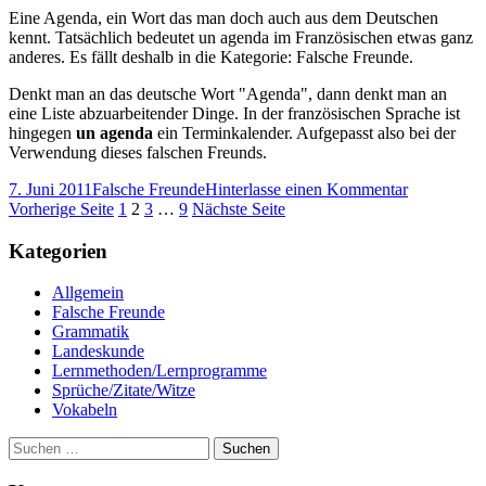
Eine Agenda, ein Wort das man doch auch aus dem Deutschen
Freunde:
kennt. Tatsächlich bedeutet un agenda im Französischen etwas ganz
Un
anderes. Es fällt deshalb in die Kategorie: Falsche Freunde.
agenda
Denkt man an das deutsche Wort "Agenda", dann denkt man an
eine Liste abzuarbeitender Dinge. In der französischen Sprache ist
hingegen
un agenda
ein Terminkalender. Aufgepasst also bei der
Verwendung dieses falschen Freunds.
Veröffentlicht
Kategorien
zu
7. Juni 2011
Falsche Freunde
Hinterlasse einen Kommentar
am
Seitennummerierung
Seite
Seite
Seite
Seite
Falsche
Vorherige Seite
1
2
3
…
9
Nächste Seite
Freunde:
der
Un
Haupt-
Kategorien
Beiträge
agenda
Seitenleiste
Allgemein
Falsche Freunde
Grammatik
Landeskunde
Lernmethoden/Lernprogramme
Sprüche/Zitate/Witze
Vokabeln
Suchen
nach: