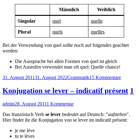
Männlich
Weiblich
Singular
quel
quelle
Plural
quels
quelles
Bei der Verwendung von quel sollte noch auf folgendes geachtet
werden:
Die Aussprache bei allen Formen von quel ist gleich
Bei Ausrufen verwendet man oft quel: Quelle chance!
Veröffentlicht
Kategorien
zu
31. August 2011
31. August 2022
Grammatik
15 Kommentare
am
Der
Interroga
Konjugation se lever – indicatif présent
1
quel
–
Autor
Veröffentlicht
zu
admin
28. August 2011
1 Kommentar
Fragebegl
am
Konjugation
im
Das französisch Verb
se lever
bedeutet auf Deutsch: "
aufstehen
".
se
Französi
Hier findet ihr die Konjugation von se lever im indicatif présent:
lever
–
je me lève
indicatif
tu te lèves
présent